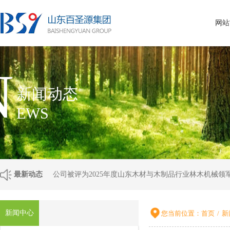
网站
N
新闻动态
EWS
最新动态
公司被评为2025年度山东木材与木制品行业林木机械领
新闻中心
您当前位置：
首页
/
新