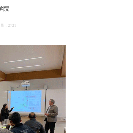
学院
量：2721