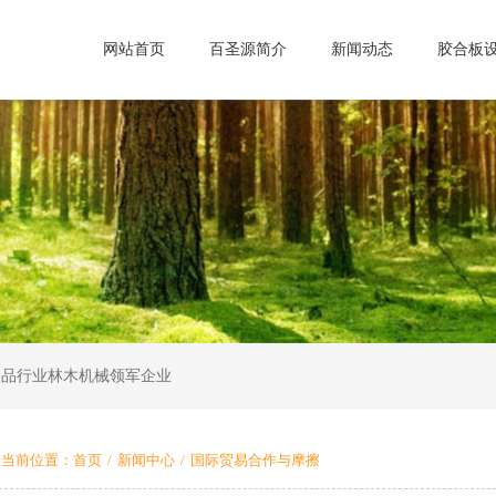
网站首页
百圣源简介
新闻动态
胶合板
制品行业林木机械领军企业
您当前位置：
首页
/
新闻中心
/
国际贸易合作与摩擦