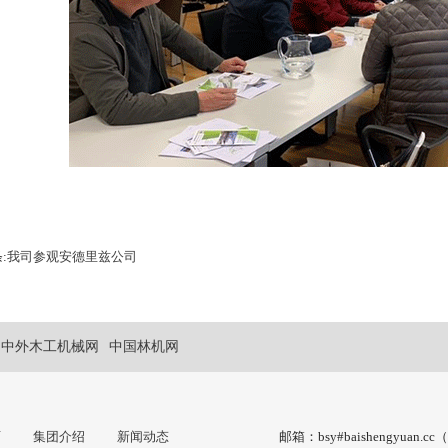
:
我司参观安德里兹公司
中外木工机械网
中国林机网
页
集团介绍
新闻动态
邮箱：bsy#baishengyuan.