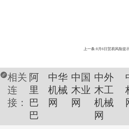
上一条:
8月6日贸易风险提
相关
阿
中华
中国
中外
连
里
机械
木业
木工
接：
巴
网
网
机械
巴
网