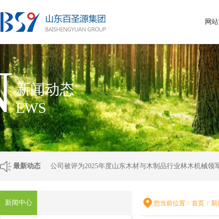
网站
N
新闻动态
EWS
最新动态
公司被评为2025年度山东木材与木制品行业林木机械领
新闻中心
您当前位置：
首页
/
新